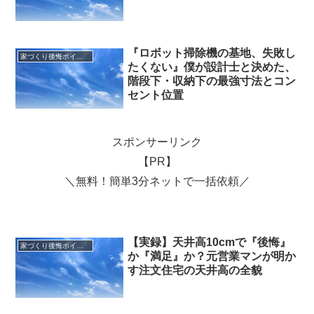
『ロボット掃除機の基地、失敗し
家づくり後悔ポイント
たくない』僕が設計士と決めた、
階段下・収納下の最強寸法とコン
セント位置
スポンサーリンク
【PR】
＼無料！簡単3分ネットで一括依頼／
【実録】天井高10cmで『後悔』
家づくり後悔ポイント
か『満足』か？元営業マンが明か
す注文住宅の天井高の全貌