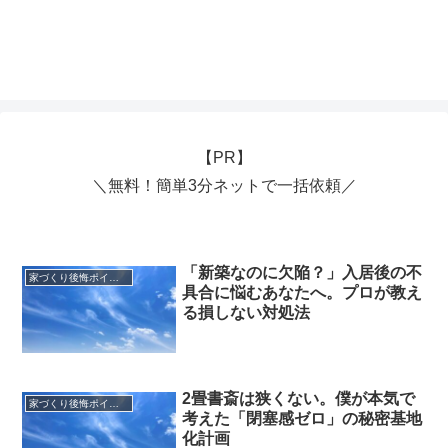
【PR】
＼無料！簡単3分ネットで一括依頼／
「新築なのに欠陥？」入居後の不
家づくり後悔ポイント
具合に悩むあなたへ。プロが教え
る損しない対処法
2畳書斎は狭くない。僕が本気で
家づくり後悔ポイント
考えた「閉塞感ゼロ」の秘密基地
化計画