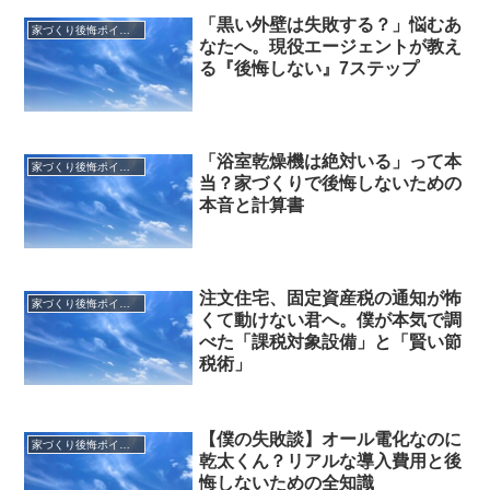
「黒い外壁は失敗する？」悩むあ
家づくり後悔ポイント
なたへ。現役エージェントが教え
る『後悔しない』7ステップ
「浴室乾燥機は絶対いる」って本
家づくり後悔ポイント
当？家づくりで後悔しないための
本音と計算書
注文住宅、固定資産税の通知が怖
家づくり後悔ポイント
くて動けない君へ。僕が本気で調
べた「課税対象設備」と「賢い節
税術」
【僕の失敗談】オール電化なのに
家づくり後悔ポイント
乾太くん？リアルな導入費用と後
悔しないための全知識