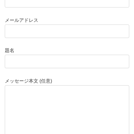
⇒
無
メールアドレス
料
資
料
請
題名
求
は
こ
メッセージ本文 (任意)
ち
ら