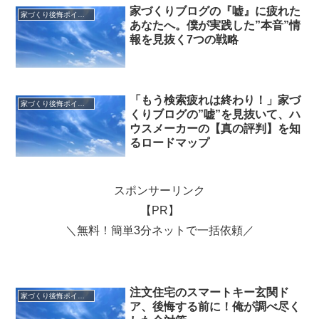
家づくりブログの『嘘』に疲れた
家づくり後悔ポイント
あなたへ。僕が実践した”本音”情
報を見抜く7つの戦略
「もう検索疲れは終わり！」家づ
家づくり後悔ポイント
くりブログの”嘘”を見抜いて、ハ
ウスメーカーの【真の評判】を知
るロードマップ
スポンサーリンク
【PR】
＼無料！簡単3分ネットで一括依頼／
注文住宅のスマートキー玄関ド
家づくり後悔ポイント
ア、後悔する前に！俺が調べ尽く