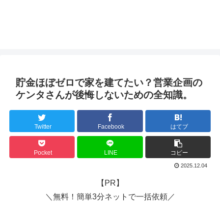
貯金ほぼゼロで家を建てたい？営業企画の
ケンタさんが後悔しないための全知識。
Twitter
Facebook
はてブ
Pocket
LINE
コピー
2025.12.04
【PR】
＼無料！簡単3分ネットで一括依頼／