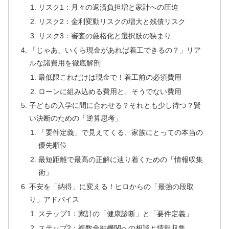
リスク1：月々の返済負担増と家計への圧迫
リスク2：金利変動リスクの増大と残債リスク
リスク3：審査の厳格化と選択肢の狭まり
「じゃあ、いくら現金があれば着工できるの？」リア
ルな諸費用を徹底解剖
最低限これだけは現金で！着工前の必須費用
ローンに組み込める費用と、そうでない費用
子どもの入学に間に合わせる？それとも少し待つ？賢
い決断のための「逆算思考」
「要件定義」で見えてくる、家族にとっての本当の
優先順位
最短距離で最高の正解に辿り着くための「情報収集
術」
不安を「納得」に変える！ヒロからの「最強の段取
り」アドバイス
ステップ1：家計の「健康診断」と「要件定義」
ステップ2：複数金融機関への相談と情報収集