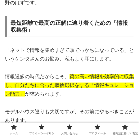
野のはずです。
最短距離で最高の正解に辿り着くための「情報
収集術」
「ネットで情報を集めすぎて頭でっかちになっている」と
いうケンタさんのお悩み、私もよく耳にします。
情報過多の時代だからこそ、
質の高い情報を効率的に収集
し、自分たちに合った取捨選択をする「情報キュレーショ
ン能力」
が求められます。
モデルハウス巡りも大切ですが、その前にやるべきことが
あります。
ホーム
プライバシーポリシ
お問い合わせ
プロフィール
特商法に基づく表記
複数の住宅会社・金融機関から情報を集める：
一社
ー