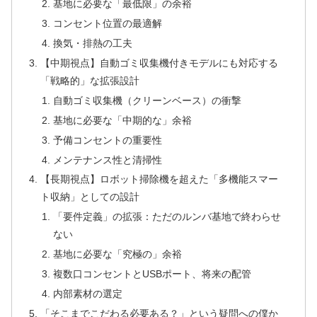
基地に必要な「最低限」の余裕
コンセント位置の最適解
換気・排熱の工夫
【中期視点】自動ゴミ収集機付きモデルにも対応する
「戦略的」な拡張設計
自動ゴミ収集機（クリーンベース）の衝撃
基地に必要な「中期的な」余裕
予備コンセントの重要性
メンテナンス性と清掃性
【長期視点】ロボット掃除機を超えた「多機能スマー
ト収納」としての設計
「要件定義」の拡張：ただのルンバ基地で終わらせ
ない
基地に必要な「究極の」余裕
複数口コンセントとUSBポート、将来の配管
内部素材の選定
「そこまでこだわる必要ある？」という疑問への僕か