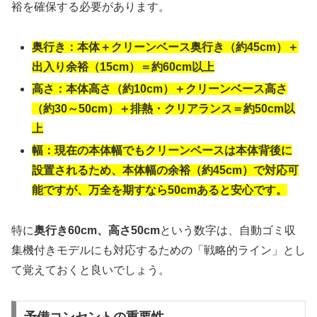
裕を確保する必要があります。
奥行き：本体＋クリーンベース奥行き（約45cm）＋
出入り余裕（15cm）＝約60cm以上
高さ：本体高さ（約10cm）＋クリーンベース高さ
（約30～50cm）＋排熱・クリアランス＝約50cm以
上
幅：現在の本体幅でもクリーンベースは本体背後に
設置されるため、本体幅の余裕（約45cm）で対応可
能ですが、万全を期すなら50cmあると安心です。
特に
奥行き60cm、高さ50cm
という数字は、自動ゴミ収
集機付きモデルにも対応するための「戦略的ライン」とし
て覚えておくと良いでしょう。
予備コンセントの重要性