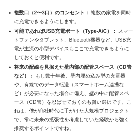
複数口（2〜3口）のコンセント：
複数の家電を同時
に充電できるようにします。
可能であればUSB充電ポート（Type-A/C）：
スマー
トフォンやタブレット、Bluetooth機器など、USB充
電が主流の小型デバイスもここで充電できるように
しておくと便利です。
将来の配線を見据えた壁内部の配管スペース（CD管
など）：
もし数十年後、壁内埋め込み型の充電器
や、有線でのデータ転送（スマートホーム連携な
ど）が必要になった場合に備え、壁の中に配管スペ
ース（CD管）を忍ばせておくのも賢い選択です。こ
れは、僕が商社時代に手がけた大規模プロジェクト
で、常に未来の拡張性を考慮していた経験から強く
推奨するポイントですね。